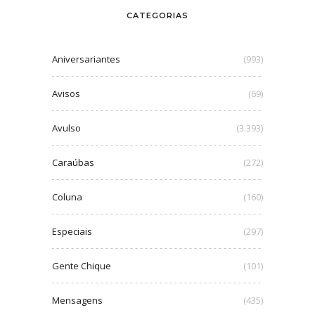
CATEGORIAS
Aniversariantes
(993)
Avisos
(69)
Avulso
(3.393)
Caraúbas
(272)
Coluna
(160)
Especiais
(297)
Gente Chique
(101)
Mensagens
(435)