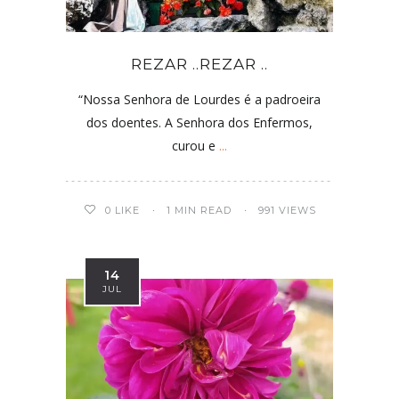
REZAR ..REZAR ..
“Nossa Senhora de Lourdes é a padroeira
dos doentes. A Senhora dos Enfermos,
curou e
...
0
LIKE
1 MIN READ
991 VIEWS
14
JUL