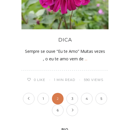
DICA
Sempre se ouve “Eu te Amo” Muitas vezes
, o eu te amo vem de
...
0
LIKE
1 MIN READ
590 VIEWS
1
2
3
4
5
6
BIO