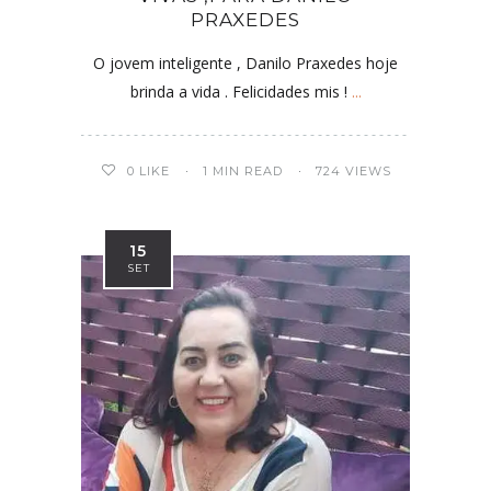
PRAXEDES
O jovem inteligente , Danilo Praxedes hoje
brinda a vida . Felicidades mis !
...
0
LIKE
1 MIN READ
724 VIEWS
15
SET