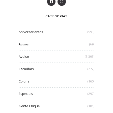
CATEGORIAS
Aniversariantes
(993)
Avisos
(69)
Avulso
(3.393)
Caraúbas
(272)
Coluna
(160)
Especiais
(297)
Gente Chique
(101)