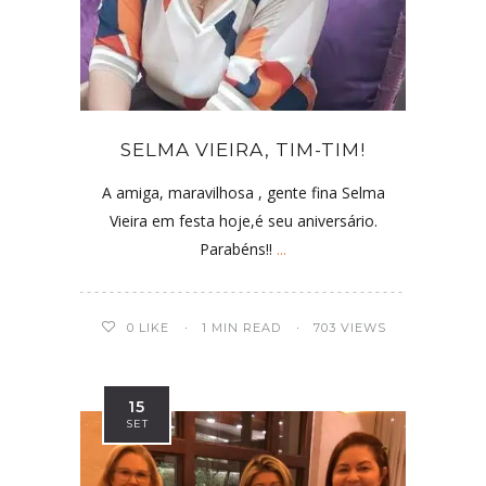
SELMA VIEIRA, TIM-TIM!
A amiga, maravilhosa , gente fina Selma
Vieira em festa hoje,é seu aniversário.
Parabéns!!
...
0
LIKE
1 MIN READ
703 VIEWS
15
SET