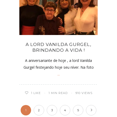
A LORD VANILDA GURGEL,
BRINDANDO A VIDA !
A aniversariante de hoje , a lord Vanilda
Gurgel festejando hoje seu níver. Na foto
...
1
LIKE
1 MIN READ
910 VIEWS
1
2
3
4
5