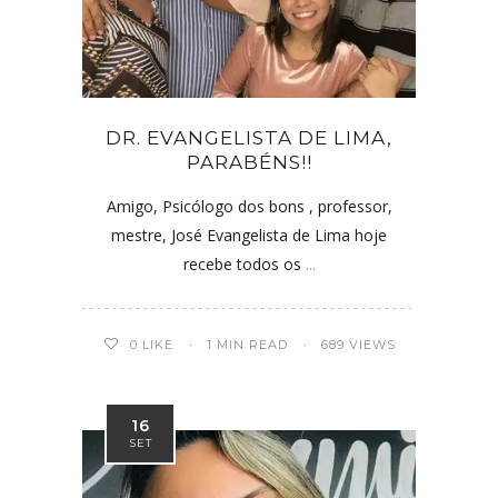
DR. EVANGELISTA DE LIMA,
PARABÉNS!!
Amigo, Psicólogo dos bons , professor,
mestre, José Evangelista de Lima hoje
recebe todos os
...
0
LIKE
1 MIN READ
689 VIEWS
16
SET