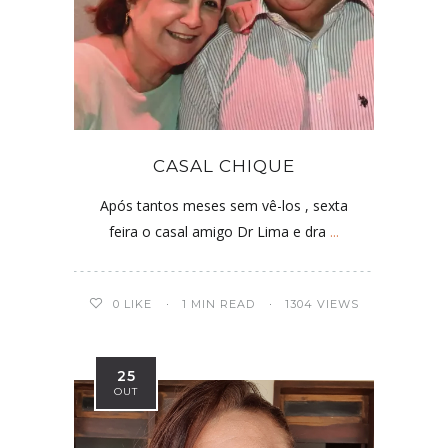
CASAL CHIQUE
Após tantos meses sem vê-los , sexta
feira o casal amigo Dr Lima e dra
...
0
LIKE
1 MIN READ
1304 VIEWS
25
OUT