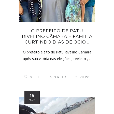
O PREFEITO DE PATU
RIVELINO CÂMARA E FAMILIA
CURTINDO DIAS DE ÓCIO ..
O prefeito eleito de Patu Rivelino Câmara
após sua vitória nas eleições , reeleito ,
...
0
LIKE
1 MIN READ
921 VIEWS
18
NOV