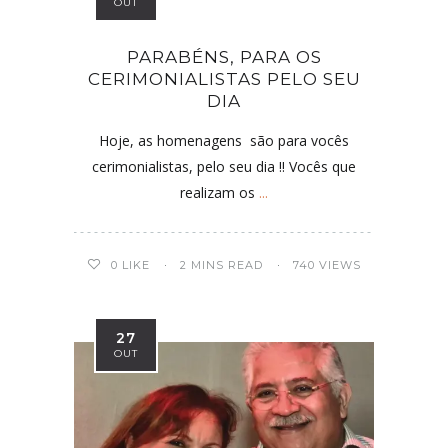
OUT
PARABÉNS, PARA OS
CERIMONIALISTAS PELO SEU
DIA
Hoje, as homenagens são para vocês
cerimonialistas, pelo seu dia !! Vocês que
realizam os
...
0
LIKE
2 MINS READ
740 VIEWS
27
OUT