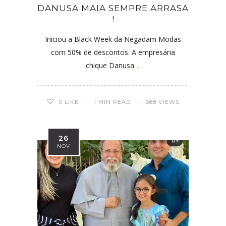
DANUSA MAIA SEMPRE ARRASA
!
Iniciou a Black Week da Negadam Modas
com 50% de descontos. A empresária
chique Danusa
...
0
LIKE
1 MIN READ
688 VIEWS
26
NOV