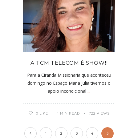
A TCM TELECOM É SHOW!!
Para a Ciranda Missionaria que aconteceu
domingo no Espaço Maria Julia tivemos o
apoio incondicional
...
0
LIKE
1 MIN READ
722 VIEWS
1
2
3
4
5