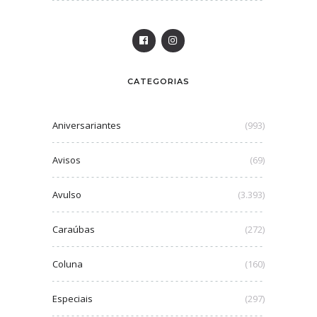
CATEGORIAS
Aniversariantes
(993)
Avisos
(69)
Avulso
(3.393)
Caraúbas
(272)
Coluna
(160)
Especiais
(297)