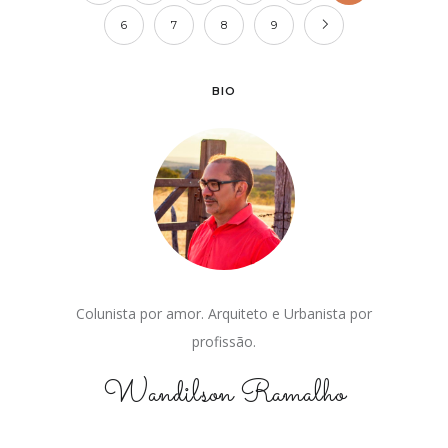
6
7
8
9
BIO
Colunista por amor. Arquiteto e Urbanista por
profissão.
Wandilson Ramalho