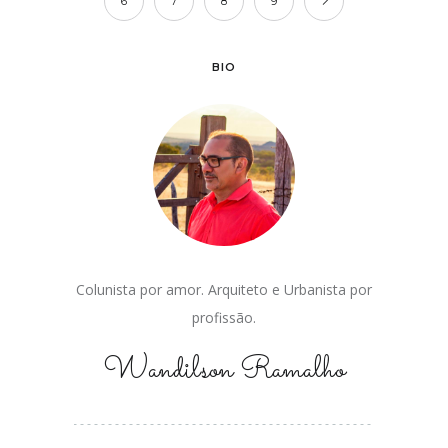
6
7
8
9
BIO
Colunista por amor. Arquiteto e Urbanista por
profissão.
Wandilson Ramalho