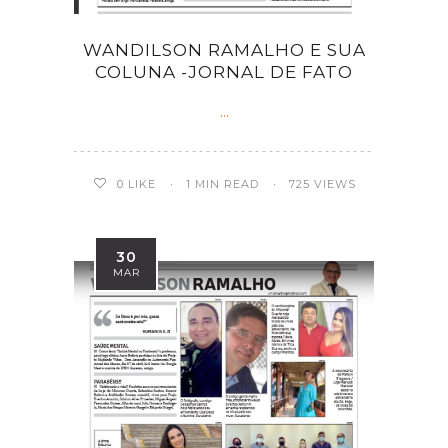
WANDILSON RAMALHO E SUA
COLUNA -JORNAL DE FATO
...
0
LIKE
1 MIN READ
725 VIEWS
30
MAR