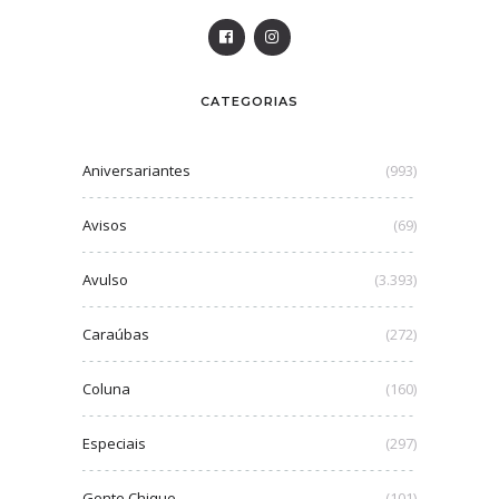
CATEGORIAS
Aniversariantes
(993)
Avisos
(69)
Avulso
(3.393)
Caraúbas
(272)
Coluna
(160)
Especiais
(297)
Gente Chique
(101)