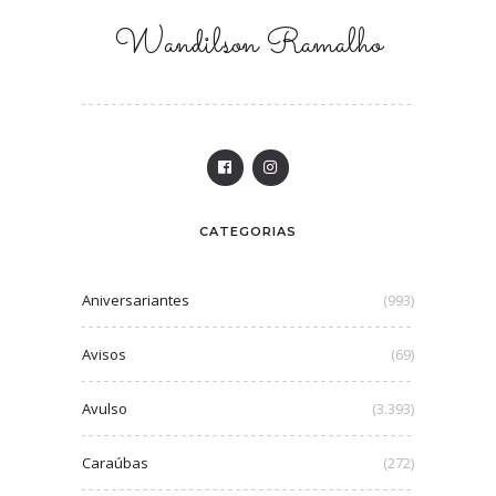
Wandilson Ramalho
CATEGORIAS
Aniversariantes
(993)
Avisos
(69)
Avulso
(3.393)
Caraúbas
(272)