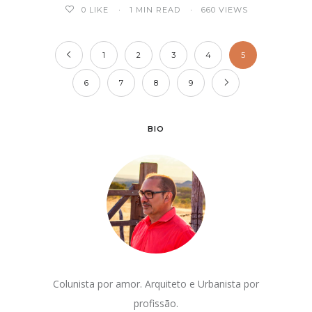
0
LIKE
1 MIN READ
660 VIEWS
1
2
3
4
5
6
7
8
9
BIO
Colunista por amor. Arquiteto e Urbanista por
profissão.