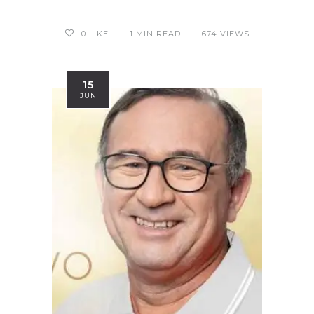
0
LIKE
1 MIN READ
674 VIEWS
15
JUN