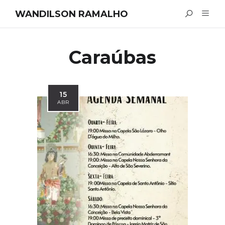
WANDILSON RAMALHO
Caraúbas
15
ABR