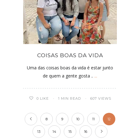
COISAS BOAS DA VIDA
Uma das coisas boas da vida é estar junto
de quem a gente gosta ..
...
0
LIKE
1 MIN READ
607 VIEWS
8
9
10
11
12
13
14
15
16