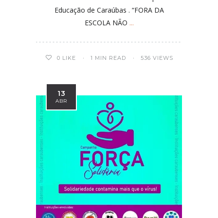
Educação de Caraúbas . “FORA DA
ESCOLA NÃO
...
0
LIKE
1 MIN READ
536 VIEWS
13
ABR