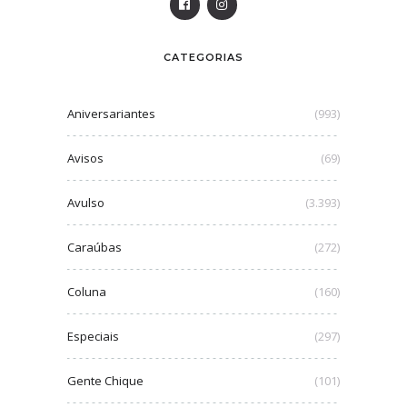
CATEGORIAS
Aniversariantes
(993)
Avisos
(69)
Avulso
(3.393)
Caraúbas
(272)
Coluna
(160)
Especiais
(297)
Gente Chique
(101)