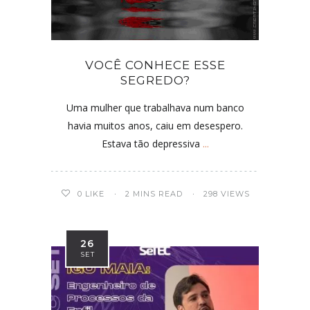
VOCÊ CONHECE ESSE
SEGREDO?
Uma mulher que trabalhava num banco
havia muitos anos, caiu em desespero.
Estava tão depressiva
...
0
LIKE
2 MINS READ
298 VIEWS
26
SET