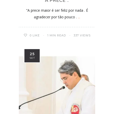
A PRECE ..
“A prece maior é ser feliz por nada . É
agradecer por tão pouco .
...
0
LIKE
1 MIN READ
337 VIEWS
25
SET