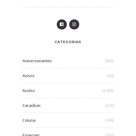
CATEGORIAS
Aniversariantes
(993)
Avisos
(69)
Avulso
(3.393)
Caraúbas
(272)
Coluna
(160)
Especiais
(297)