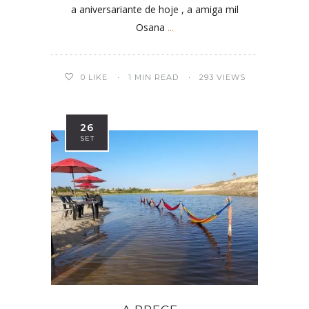
a aniversariante de hoje , a amiga mil
Osana
...
0
LIKE
1 MIN READ
293 VIEWS
26
SET