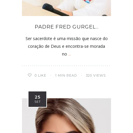
PADRE FRED GURGEL..
Ser sacerdote é uma missão que nasce do
coração de Deus e encontra-se morada
no
...
0
LIKE
1 MIN READ
320 VIEWS
25
SET