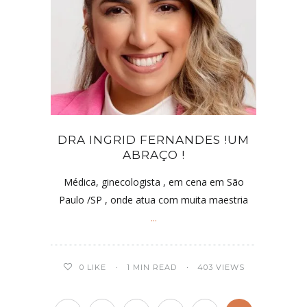
DRA INGRID FERNANDES !UM
ABRAÇO !
Médica, ginecologista , em cena em São
Paulo /SP , onde atua com muita maestria
...
0
LIKE
1 MIN READ
403 VIEWS