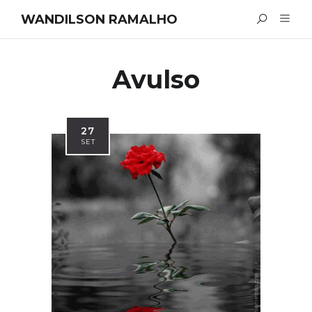
WANDILSON RAMALHO
Avulso
27
SET