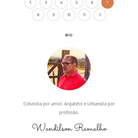
3
4
5
6
7
8
9
10
11
BIO
Colunista por amor. Arquiteto e Urbanista por
profissão.
Wandilson Ramalho